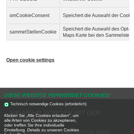
omCookieConsent
Speichert die Auswahl der Cooki
Speichert die Auswahl des Opt-In
sammelStellenCookie
Maps Karte bei den Sammelstelle
Open cookie settings
DIESE WEBSITE VERWENDET COOKIES!
Technisch notwendige Cookies (erforderlich)
NIE MEHR SORGEN MIT DER
Klicken Sie „Alle Cookies erlauben“, um
ENTSORGUNG.
alle Arten von Cookies zu akzeptieren,
oder treffen Sie Ihre individuelle
Einstellung. Details zu unseren Cookies
ERA ELEKTRO RECYCLING AUSTRIA GMBH